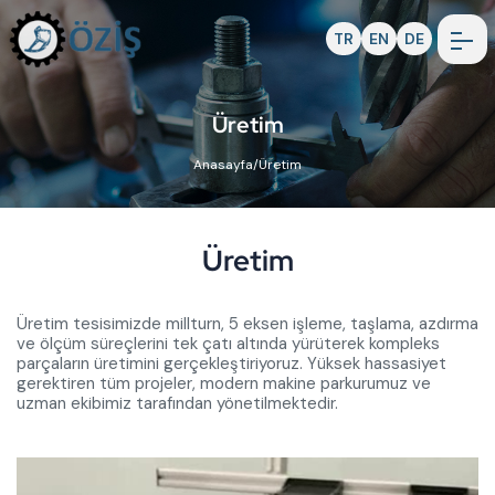
TR
EN
DE
Üretim
Anasayfa
/
Üretim
Üretim
Üretim tesisimizde millturn, 5 eksen işleme, taşlama, azdırma
ve ölçüm süreçlerini tek çatı altında yürüterek kompleks
parçaların üretimini gerçekleştiriyoruz. Yüksek hassasiyet
gerektiren tüm projeler, modern makine parkurumuz ve
uzman ekibimiz tarafından yönetilmektedir.