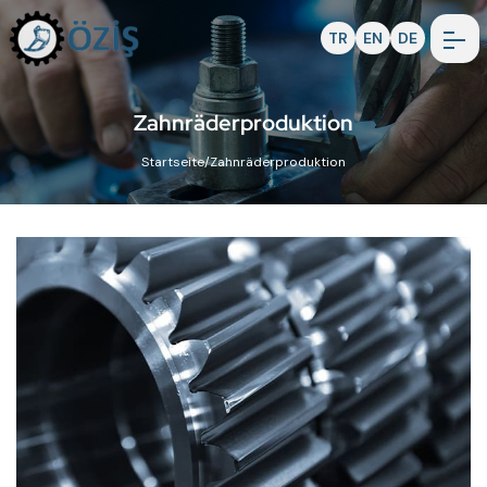
TR
EN
DE
Zahnräderproduktion
Startseite
/
Zahnräderproduktion